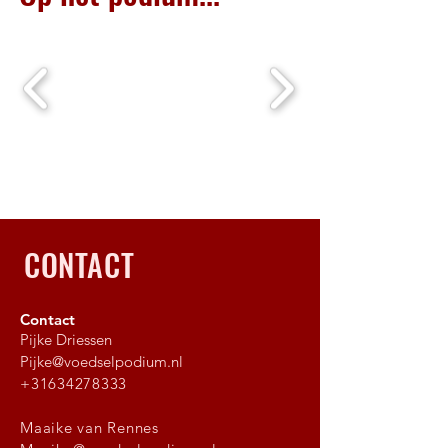
CONTACT
Contact
Pijke Driessen
Pijke@voedselpodium.nl
+31634278333
Maaike van Rennes