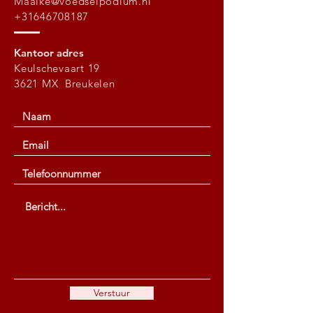
Maaike@voedselpodium.nl
+31646708187
Kantoor adres
Keulschevaart 19
3621 MX Breukelen
Verstuur