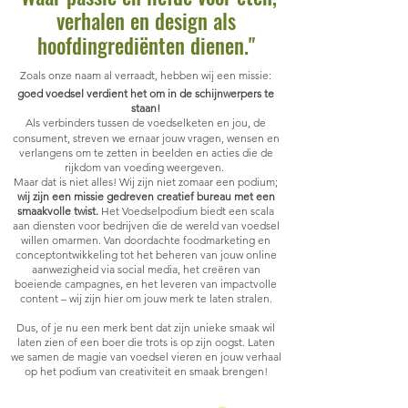
verhalen en design als
hoofdingrediënten dienen."
Zoals onze naam al verraadt, hebben wij een missie:
goed voedsel verdient het om in de schijnwerpers te
staan!
Als verbinders tussen de voedselketen en jou, de
consument
, streven we ernaar jouw vragen, wensen en
verlangens om te zetten in beelden en acties die de
rijkdom van voeding weergeven.
Maar dat is niet alles! Wij zijn niet zomaar een podium;
wij zijn een missie gedreven creatief bureau met een
smaakvolle twist.
Het Voedselpodium biedt een scala
aan die
nsten voor bedrijven die de wereld van voedsel
willen omarmen. Van doordachte foodmarketing en
conceptontwikkeling tot het beheren van jouw online
aanwezigheid via social media, het creëren van
boeiende campagnes, en het leveren van impactvolle
content – wij zijn hier om jouw merk te laten stralen.
Dus, of je nu een merk bent dat zijn unieke smaak wil
laten zien of een boer die trots is op zijn oogst. Laten
we samen de magie van voedsel vieren en jouw verhaal
op het podium van creativiteit en smaak brengen!