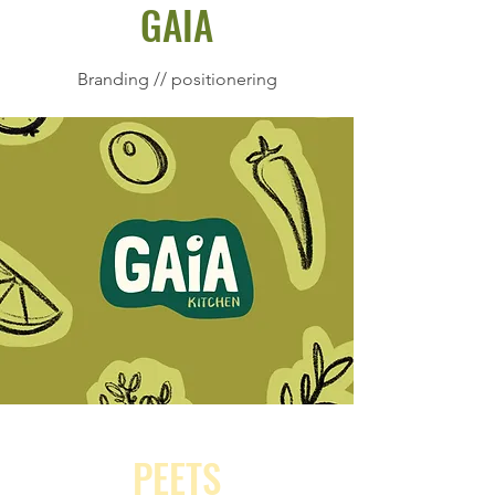
GAIA
Branding // positionering
PEETS