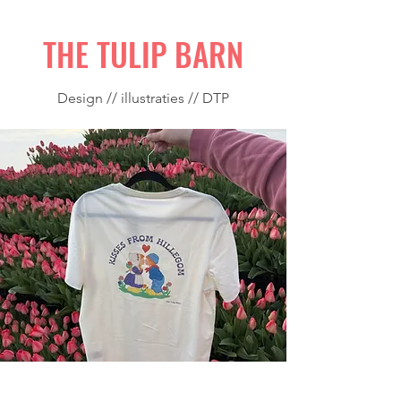
THE TULIP BARN
Design // illustraties // DTP