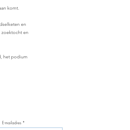
aan komt.
edselketen en
e zoektocht en
d, het podium
E-mailadres