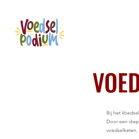
VOED
Bij het Voedse
Door een diep
voedselketen, 