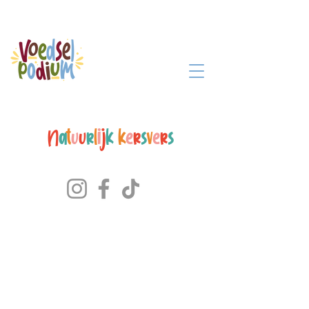
N
a
t
u
u
r
l
i
j
k
k
e
r
s
v
e
r
s